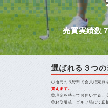
売買実績数
選ばれる３つの
①地元の長野県で会員権売買
買えます。
②現金を持ってお伺いする、
③お取引後、ゴルフ場にて直