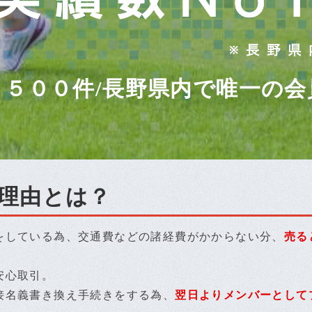
７５００件/長野県内で唯一の会
理由とは？
をしている為、交通費などの諸経費がかからない分、
売る
安心取引。
接名義書き換え手続きをする為、
翌日よりメンバーとして